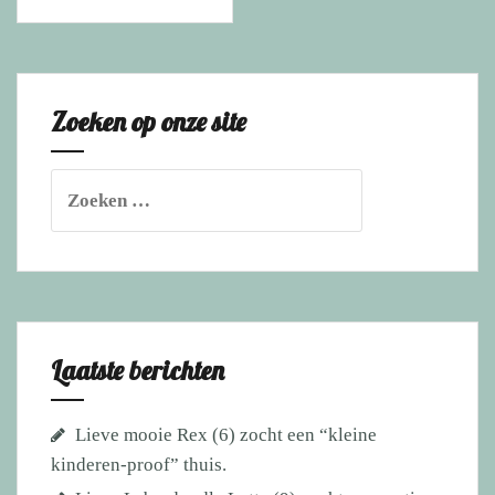
zocht
een
rustige(re)
woonomgeving,
Zoeken op onze site
(kids
12+)
Zoeken
naar:
Laatste berichten
Lieve mooie Rex (6) zocht een “kleine
kinderen-proof” thuis.