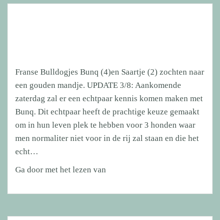
hulp
aan
honden
en
hun
Franse Bulldogjes Bunq (4)en Saartje (2) zochten naar
baasjes
een gouden mandje. UPDATE 3/8: Aankomende
bestaat
zaterdag zal er een echtpaar kennis komen maken met
alweer
Bunq. Dit echtpaar heeft de prachtige keuze gemaakt
7
om in hun leven plek te hebben voor 3 honden waar
jaar!!
men normaliter niet voor in de rij zal staan en die het
echt…
Franse
Ga door met het lezen van
Bulldogjes
Bunq
(4)en