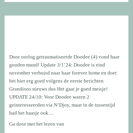
(5)
zocht
een
ervaren
liefdevolle
baas
en
Door oorlog getraumatiseerde Doodee (4) vond haar
vond
gouden mand! Update 3/1’24: Doodee is eind
een
november verhuisd naar haar forever home en doet
prachtige
het hier erg goed volgens de eerste berichten
plek
Grandioos nieuws dus Het gaat je goed meisje!
in
UPDATE 24/10: Voor Doodee waren 2
Frankrijk.
geinteresseerden via N’Djoy, maar in de tussentijd
had het baasje ook…
Door
Ga door met het lezen van
oorlog