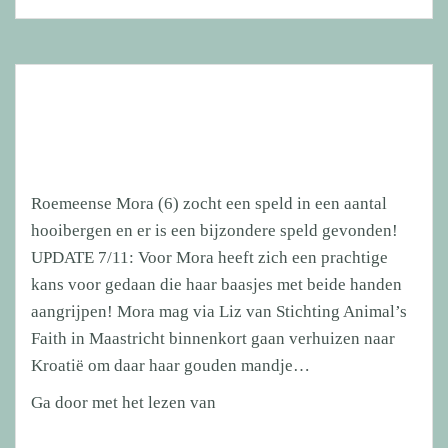
getraumatiseerde
Doodee
(4)
vond
haar
gouden
mand!
Roemeense Mora (6) zocht een speld in een aantal
hooibergen en er is een bijzondere speld gevonden!
UPDATE 7/11: Voor Mora heeft zich een prachtige
kans voor gedaan die haar baasjes met beide handen
aangrijpen! Mora mag via Liz van Stichting Animal’s
Faith in Maastricht binnenkort gaan verhuizen naar
Kroatië om daar haar gouden mandje…
Roemeense
Ga door met het lezen van
Mora