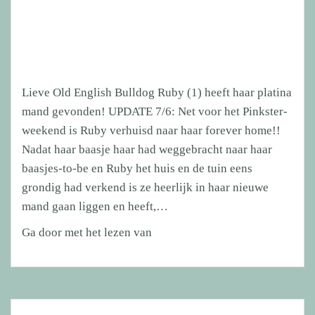
Saartje
(2)
zochten
naar
een
Lieve Old English Bulldog Ruby (1) heeft haar platina
gouden
mand gevonden! UPDATE 7/6: Net voor het Pinkster-
mandje.
weekend is Ruby verhuisd naar haar forever home!!
Nadat haar baasje haar had weggebracht naar haar
baasjes-to-be en Ruby het huis en de tuin eens
grondig had verkend is ze heerlijk in haar nieuwe
mand gaan liggen en heeft,…
Lieve
Ga door met het lezen van
Old
English
Bulldog
Ruby