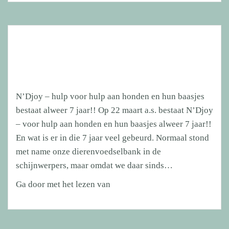
(6)
zocht
een
speld
in
een
aantal
N’Djoy – hulp voor hulp aan honden en hun baasjes
hooibergen
bestaat alweer 7 jaar!! Op 22 maart a.s. bestaat N’Djoy
en
– voor hulp aan honden en hun baasjes alweer 7 jaar!!
er
En wat is er in die 7 jaar veel gebeurd. Normaal stond
is
met name onze dierenvoedselbank in de
een
schijnwerpers, maar omdat we daar sinds…
bijzondere
speld
N’Djoy
Ga door met het lezen van
gevonden
–
hulp
voor