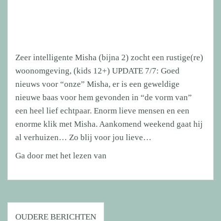
(1)
heeft
haar
platina
Zeer intelligente Misha (bijna 2) zocht een rustige(re)
mand
woonomgeving, (kids 12+) UPDATE 7/7: Goed
gevonden!
nieuws voor “onze” Misha, er is een geweldige
nieuwe baas voor hem gevonden in “de vorm van”
een heel lief echtpaar. Enorm lieve mensen en een
enorme klik met Misha. Aankomend weekend gaat hij
al verhuizen… Zo blij voor jou lieve…
Zeer
Ga door met het lezen van
intelligente
Misha
(bijna
Berichtennavigatie
2)
OUDERE BERICHTEN