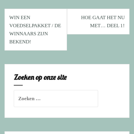
Bericht
WIN EEN
HOE GAAT HET NU
navigatie
VOEDSELPAKKET / DE
MET… DEEL 1!
WINNAARS ZIJN
BEKEND!
Zoeken op onze site
Zoeken
naar: