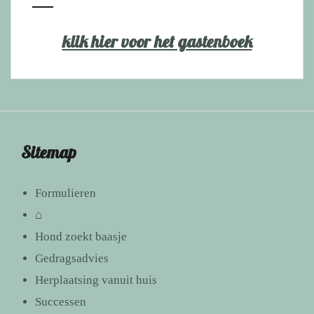
klik hier voor het gastenboek
Sitemap
Formulieren
⌂
Hond zoekt baasje
Gedragsadvies
Herplaatsing vanuit huis
Successen