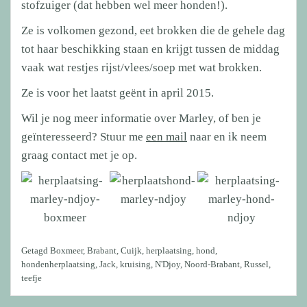
stofzuiger (dat hebben wel meer honden!).
Ze is volkomen gezond, eet brokken die de gehele dag
tot haar beschikking staan en krijgt tussen de middag
vaak wat restjes rijst/vlees/soep met wat brokken.
Ze is voor het laatst geënt in april 2015.
Wil je nog meer informatie over Marley, of ben je
geïnteresseerd? Stuur me
een mail
naar en ik neem
graag contact met je op.
Getagd
Boxmeer
,
Brabant
,
Cuijk
,
herplaatsing
,
hond
,
hondenherplaatsing
,
Jack
,
kruising
,
N'Djoy
,
Noord-Brabant
,
Russel
,
teefje