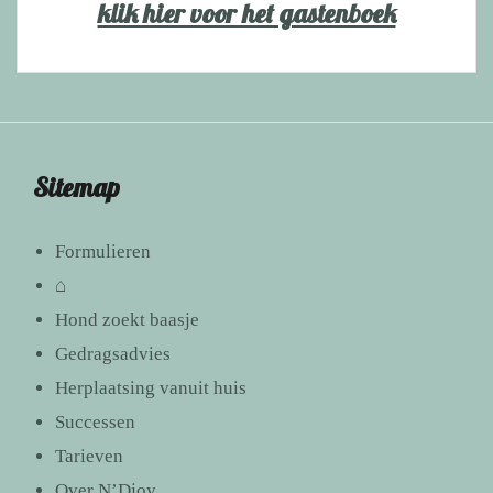
klik hier voor het gastenboek
Sitemap
Formulieren
⌂
Hond zoekt baasje
Gedragsadvies
Herplaatsing vanuit huis
Successen
Tarieven
Over N’Djoy