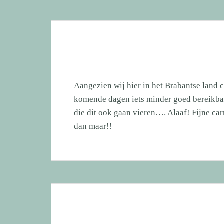
jaarlijks
zwemfestijn
N’Djoy
i.s.m.
hondenzwemvij
Ut
Aangezien wij hier in het Brabantse land 
Poeleke!
komende dagen iets minder goed bereikba
die dit ook gaan vieren…. Alaaf! Fijne c
dan maar!!