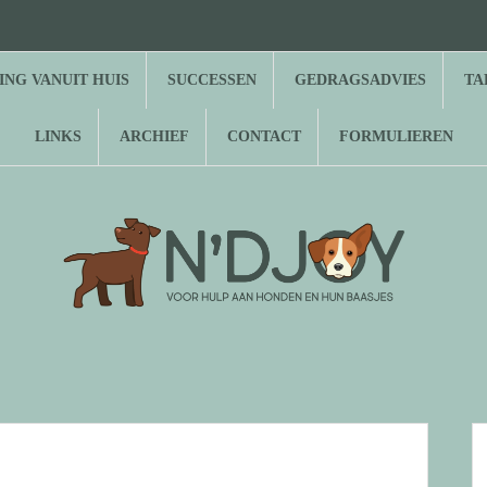
⌂
Hond
Herplaatsing
Successen
Gedragsadvies
Tarieven
Over
Gastenboek
Links
Archief
Contact
Formulieren
zoekt
vanuit
N’Djoy
baasje
huis
NG VANUIT HUIS
SUCCESSEN
GEDRAGSADVIES
TA
LINKS
ARCHIEF
CONTACT
FORMULIEREN