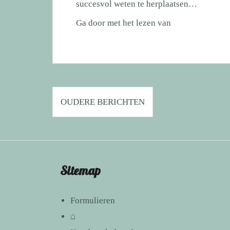
succesvol weten te herplaatsen…
Hoe
Ga door met het lezen van
gaat
het
nu
met…
Berichtennavigatie
deel
OUDERE BERICHTEN
1!
Sitemap
Formulieren
⌂