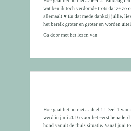
Hoe gaat het nu met…deel 2! Vandaag dan 
wat ben ik toch verdomde trots dat ze zo o
allemaal! ♥ En dat mede dankzij jullie, li
het bereik groter en groter en worden uit
Hoe
Ga door met het lezen van
gaat
het
nu
met…
deel
2!
Hoe gaat het nu met… deel 1! Deel 1 van 
werd in juni 2016 voor het eerst benaderd
hond vanuit de thuis situatie. Vanaf juni