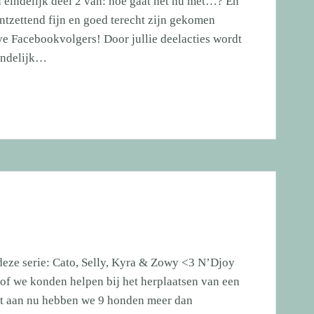
eindelijk deel 2 van: hoe gaat het nu met…? En
ntzettend fijn en goed terecht zijn gekomen
eve Facebookvolgers! Door jullie deelacties wordt
eindelijk…
deze serie: Cato, Selly, Kyra & Zowy <3 N’Djoy
 of we konden helpen bij het herplaatsen van een
 tot aan nu hebben we 9 honden meer dan