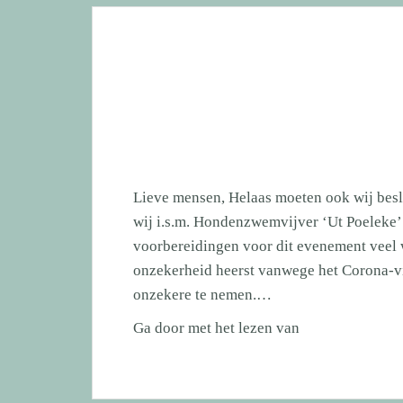
a.s.
Lieve mensen, Helaas moeten ook wij besl
wij i.s.m. Hondenzwemvijver ‘Ut Poeleke’ 
voorbereidingen voor dit evenement veel 
onzekerheid heerst vanwege het Corona-vir
onzekere te nemen.…
AFGELAST!!
Ga door met het lezen van
11
april
a.s.