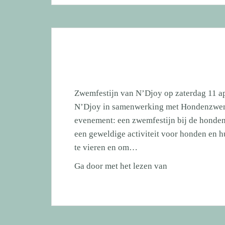
jaar!
En
dat
verdient
een
feestje!
Zwemfestijn van N’Djoy op zaterdag 11 apr
N’Djoy in samenwerking met Hondenzwemvi
evenement: een zwemfestijn bij de honden
een geweldige activiteit voor honden en 
te vieren en om…
Zwemfestijn
Ga door met het lezen van
N’Djoy
zaterdag
11
april