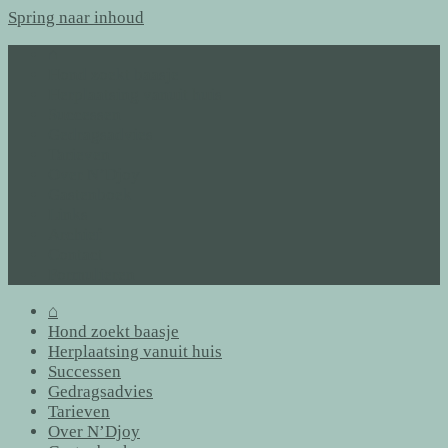
Spring naar inhoud
⌂
Hond zoekt baasje
Herplaatsing vanuit huis
Successen
Gedragsadvies
Tarieven
Over N’Djoy
Gastenboek
Links
Archief
Contact
Formulieren
⌂
Hond zoekt baasje
Herplaatsing vanuit huis
Successen
Gedragsadvies
Tarieven
Over N’Djoy