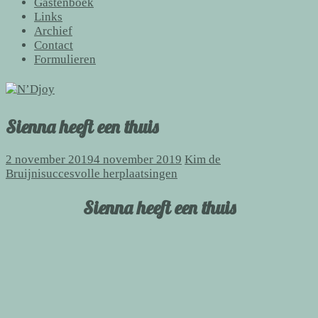
Gastenboek
Links
Archief
Contact
Formulieren
Sienna heeft een thuis
2 november 2019
4 november 2019
Kim de
Bruijni
succesvolle herplaatsingen
Sienna heeft een thuis