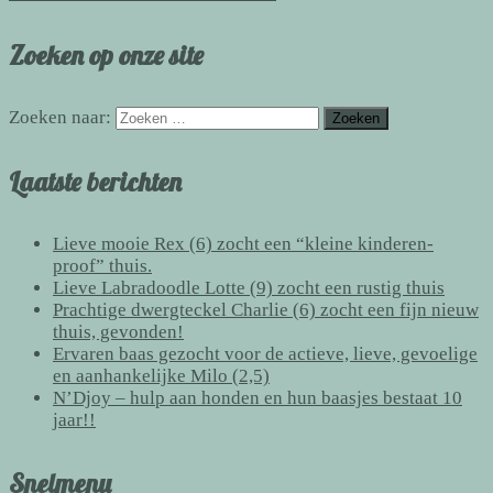
Zoeken op onze site
Zoeken naar:
Laatste berichten
Lieve mooie Rex (6) zocht een “kleine kinderen-
proof” thuis.
Lieve Labradoodle Lotte (9) zocht een rustig thuis
Prachtige dwergteckel Charlie (6) zocht een fijn nieuw
thuis, gevonden!
Ervaren baas gezocht voor de actieve, lieve, gevoelige
en aanhankelijke Milo (2,5)
N’Djoy – hulp aan honden en hun baasjes bestaat 10
jaar!!
Snelmenu