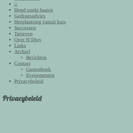
⌂
Hond zoekt baasje
Gedragsadvies
Herplaatsing vanuit huis
Successen
Tarieven
Over N’Djoy
Links
Archief
Berichten
Contact
Gastenboek
Evenementen
Privacybeleid
Privacybeleid