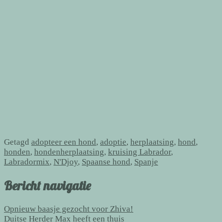
Getagd
adopteer een hond
,
adoptie
,
herplaatsing
,
hond
,
honden
,
hondenherplaatsing
,
kruising Labrador
,
Labradormix
,
N'Djoy
,
Spaanse hond
,
Spanje
Bericht navigatie
Opnieuw baasje gezocht voor Zhiva!
Duitse Herder Max heeft een thuis