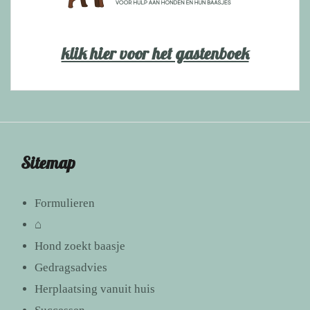
klik hier voor het gastenboek
Sitemap
Formulieren
⌂
Hond zoekt baasje
Gedragsadvies
Herplaatsing vanuit huis