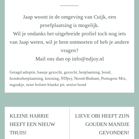
———–
Jaap woont in de omgeving van Cuijk, een
proefplaatsing is mogelijk.
Wil je ondanks het uitgebreide profiel toch nog iets
van Jaap weten, wil je hem ontmoeten of heb je andere
vragen?
Mail ons dan op info@ndjoy.nl
Getagd
adoptie
,
baasje gezocht
,
gezocht
,
herplaatsing
,
hond
,
hondenherplaatsing
,
kruising
,
N'Djoy
,
Noord-Brabant
,
Portugese Mix
,
rugzakje
,
ruwe bolster blanke pit
,
senior hond
Bericht
KLEINE HARRIE
LIEVE OBI HEEFT ZIJN
navigatie
HEEFT EEN NIEUW
GOUDEN MANDJE
THUIS!
GEVONDEN!