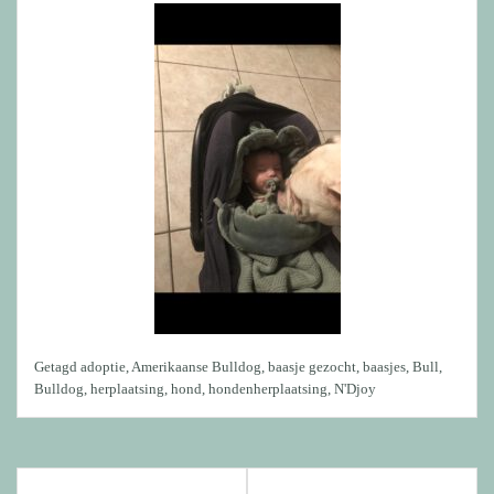
Getagd
adoptie
,
Amerikaanse Bulldog
,
baasje gezocht
,
baasjes
,
Bull
,
Bulldog
,
herplaatsing
,
hond
,
hondenherplaatsing
,
N'Djoy
Bericht