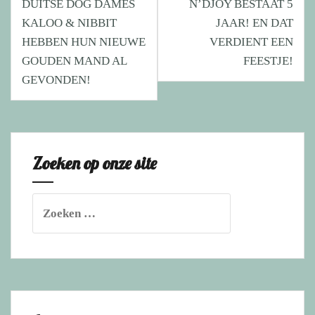
DUITSE DOG DAMES
N’DJOY BESTAAT 5
navigatie
KALOO & NIBBIT
JAAR! EN DAT
HEBBEN HUN NIEUWE
VERDIENT EEN
GOUDEN MAND AL
FEESTJE!
GEVONDEN!
Zoeken op onze site
Zoeken
naar: