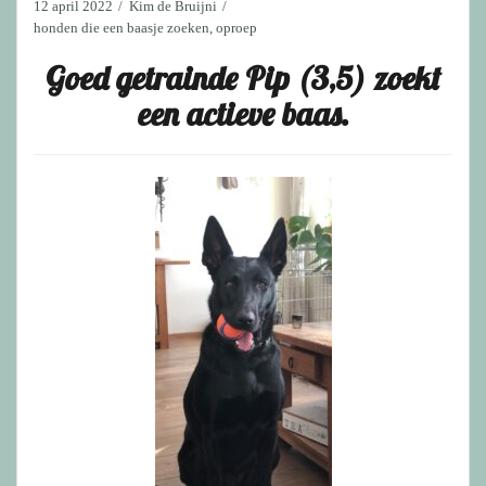
12 april 2022
Kim de Bruijni
honden die een baasje zoeken
,
oproep
Goed getrainde Pip (3,5) zoekt
een actieve baas.