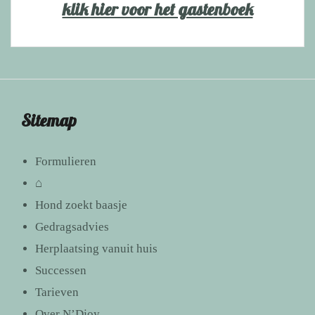
klik hier voor het gastenboek
Sitemap
Formulieren
⌂
Hond zoekt baasje
Gedragsadvies
Herplaatsing vanuit huis
Successen
Tarieven
Over N’Djoy