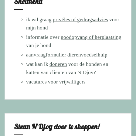
Snelmenu
ik wil graag
privéles of gedragsadvies
voor
mijn hond
informatie over
noodopvang of herplaatsing
van je hond
aanvraagformulier
dierenvoedselhulp
wat kan ik
doneren
voor de honden en
katten van cliënten van N’Djoy?
vacatures
voor vrijwilligers
Steun N’Djoy door te shoppen!