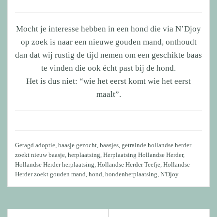
Mocht je interesse hebben in een hond die via N’Djoy
op zoek is naar een nieuwe gouden mand, onthoudt
dan dat wij rustig de tijd nemen om een geschikte baas
te vinden die ook écht past bij de hond.
Het is dus niet: “wie het eerst komt wie het eerst
maalt”.
Getagd
adoptie
,
baasje gezocht
,
baasjes
,
getrainde hollandse herder
zoekt nieuw baasje
,
herplaatsing
,
Herplaatsing Hollandse Herder
,
Hollandse Herder herplaatsing
,
Hollandse Herder Teefje
,
Hollandse
Herder zoekt gouden mand
,
hond
,
hondenherplaatsing
,
N'Djoy
Bericht