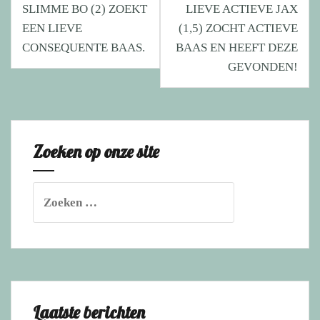
SLIMME BO (2) ZOEKT
LIEVE ACTIEVE JAX
navigatie
EEN LIEVE
(1,5) ZOCHT ACTIEVE
CONSEQUENTE BAAS.
BAAS EN HEEFT DEZE
GEVONDEN!
Zoeken op onze site
Zoeken
naar:
Laatste berichten