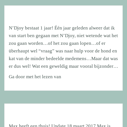
N’Djoy bestaat 1 jaar! Één jaar geleden alweer dat ik
van start ben gegaan met N’Djoy, niet wetende wat het
zou gaan worden…of het zou gaan lopen…of er
überhaupt wel “vraag” was naar hulp voor de hond en
kat van de minder bedeelde medemens…Maar dat was
er dus wel! Wat een geweldig maar vooral bijzonder…
N’Djoy
Ga door met het lezen van
bestaat
1
jaar!
Max heeft een thuis! Update 18 maart 2017 Max is