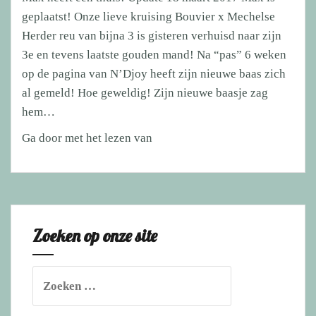
geplaatst! Onze lieve kruising Bouvier x Mechelse
Herder reu van bijna 3 is gisteren verhuisd naar zijn
3e en tevens laatste gouden mand! Na “pas” 6 weken
op de pagina van N’Djoy heeft zijn nieuwe baas zich
al gemeld! Hoe geweldig! Zijn nieuwe baasje zag
hem…
Max
Ga door met het lezen van
heeft
een
thuis!
Zoeken op onze site
Zoeken
naar: