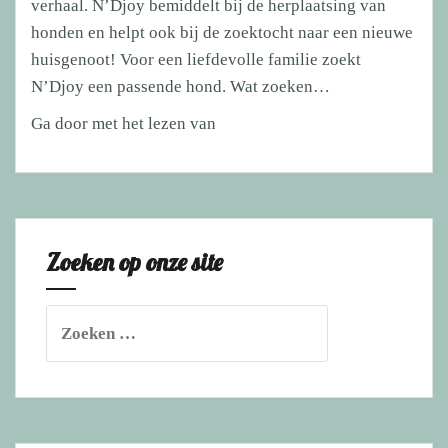
verhaal. N’Djoy bemiddelt bij de herplaatsing van
honden en helpt ook bij de zoektocht naar een nieuwe
huisgenoot! Voor een liefdevolle familie zoekt
N’Djoy een passende hond. Wat zoeken…
Hond
Ga door met het lezen van
gezocht
voor
een
gouden
Zoeken op onze site
mand!
Zoeken
naar: