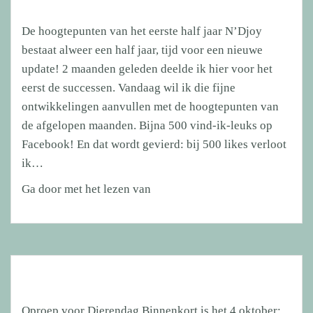
De hoogtepunten van het eerste half jaar N’Djoy
bestaat alweer een half jaar, tijd voor een nieuwe
update! 2 maanden geleden deelde ik hier voor het
eerst de successen. Vandaag wil ik die fijne
ontwikkelingen aanvullen met de hoogtepunten van
de afgelopen maanden. Bijna 500 vind-ik-leuks op
Facebook! En dat wordt gevierd: bij 500 likes verloot
ik…
De
Ga door met het lezen van
hoogtepunten
van
het
eerste
half
jaar
Oproep voor Dierendag Binnenkort is het 4 oktober: