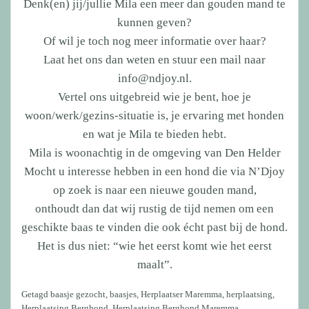
Denk(en) jij/jullie Mila een meer dan gouden mand te
kunnen geven?
Of wil je toch nog meer informatie over haar?
Laat het ons dan weten en stuur een mail naar
info@ndjoy.nl.
Vertel ons uitgebreid wie je bent, hoe je
woon/werk/gezins-situatie is, je ervaring met honden
en wat je Mila te bieden hebt.
Mila is woonachtig in de omgeving van Den Helder
Mocht u interesse hebben in een hond die via N’Djoy
op zoek is naar een nieuwe gouden mand,
onthoudt dan dat wij rustig de tijd nemen om een
geschikte baas te vinden die ook écht past bij de hond.
Het is dus niet: “wie het eerst komt wie het eerst
maalt”.
Getagd
baasje gezocht
,
baasjes
,
Herplaatser Maremma
,
herplaatsing
,
Herplaatsing Berghond
,
Herplaatsing Berghond Maremma
,