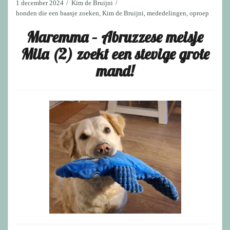
1 december 2024
Kim de Bruijni
honden die een baasje zoeken
,
Kim de Bruijni
,
mededelingen
,
oproep
Maremma – Abruzzese meisje
Mila (2) zoekt een stevige grote
mand!