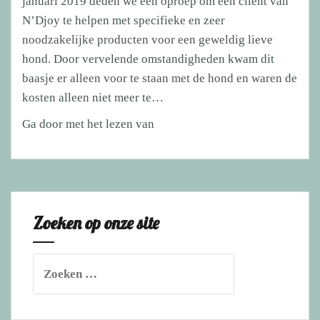
januari 2019 deden we een oproep om een cliënt van
N’Djoy te helpen met specifieke en zeer
noodzakelijke producten voor een geweldig lieve
hond. Door vervelende omstandigheden kwam dit
baasje er alleen voor te staan met de hond en waren de
kosten alleen niet meer te…
Oproep
Ga door met het lezen van
voor
voer
en
medicatie
Zoeken op onze site
Zoeken
naar: