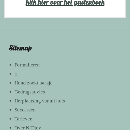
klik hier voor het gastenboek
Sitemap
Formulieren
⌂
Hond zoekt baasje
Gedragsadvies
Herplaatsing vanuit huis
Successen
Tarieven
Over N’Djoy