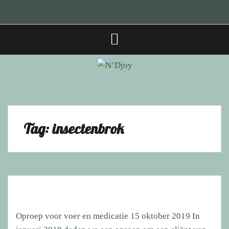
Spring
⌂
Hond
Herplaatsing
Successen
Gedragsadvies
Tarieven
Over
Gastenboek
Links
Archief
Contact
Formulieren
naar
zoekt
vanuit
N’Djoy
baasje
huis
inhoud
Tag:
insectenbrok
Oproep voor voer en medicatie 15 oktober 2019 In