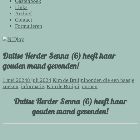
Gastenboek
Links
Archief
Contact
Formulieren
Duitse Herder Senna (6) heeft haar
gouden mand gevonden!
1 mei 2024
8 juli 2024
Kim de Bruijni
honden die een baasje
zoeken
,
informatie
,
Kim de Bruijni
,
oproep
Duitse Herder Senna (6) heeft haar
gouden mand gevonden!