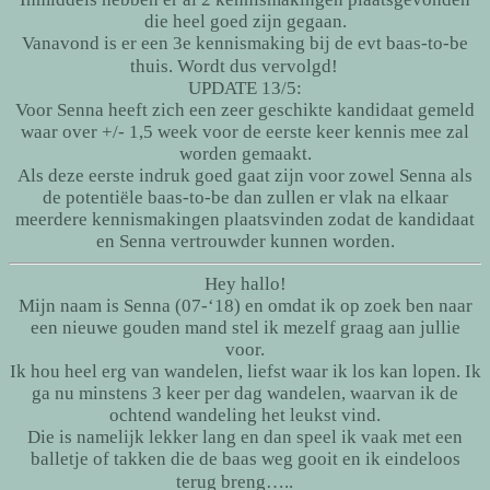
die heel goed zijn gegaan.
Vanavond is er een 3e kennismaking bij de evt baas-to-be
thuis. Wordt dus vervolgd!
UPDATE 13/5:
Voor Senna heeft zich een zeer geschikte kandidaat gemeld
waar over +/- 1,5 week voor de eerste keer kennis mee zal
worden gemaakt.
Als deze eerste indruk goed gaat zijn voor zowel Senna als
de potentiële baas-to-be dan zullen er vlak na elkaar
meerdere kennismakingen plaatsvinden zodat de kandidaat
en Senna vertrouwder kunnen worden.
Hey hallo!
Mijn naam is Senna (07-‘18) en omdat ik op zoek ben naar
een nieuwe gouden mand stel ik mezelf graag aan jullie
voor.
Ik hou heel erg van wandelen, liefst waar ik los kan lopen. Ik
ga nu minstens 3 keer per dag wandelen, waarvan ik de
ochtend wandeling het leukst vind.
Die is namelijk lekker lang en dan speel ik vaak met een
balletje of takken die de baas weg gooit en ik eindeloos
terug breng…..