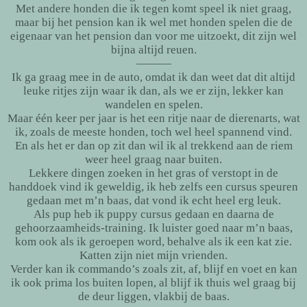
Met andere honden die ik tegen komt speel ik niet graag,
maar bij het pension kan ik wel met honden spelen die de
eigenaar van het pension dan voor me uitzoekt, dit zijn wel
bijna altijd reuen.
———
Ik ga graag mee in de auto, omdat ik dan weet dat dit altijd
leuke ritjes zijn waar ik dan, als we er zijn, lekker kan
wandelen en spelen.
Maar één keer per jaar is het een ritje naar de dierenarts, wat
ik, zoals de meeste honden, toch wel heel spannend vind.
En als het er dan op zit dan wil ik al trekkend aan de riem
weer heel graag naar buiten.
Lekkere dingen zoeken in het gras of verstopt in de
handdoek vind ik geweldig, ik heb zelfs een cursus speuren
gedaan met m’n baas, dat vond ik echt heel erg leuk.
Als pup heb ik puppy cursus gedaan en daarna de
gehoorzaamheids-training. Ik luister goed naar m’n baas,
kom ook als ik geroepen word, behalve als ik een kat zie.
Katten zijn niet mijn vrienden.
Verder kan ik commando’s zoals zit, af, blijf en voet en kan
ik ook prima los buiten lopen, al blijf ik thuis wel graag bij
de deur liggen, vlakbij de baas.