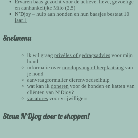
Ervaren baas gezocht voor de actieve, lieve, gevoelige
en aanhankelijke Milo (2,5)
N’Djoy – hulp aan honden en hun baasjes bestaat 10
jaar!!
Snelmenu
ik wil graag
privéles of gedragsadvies
voor mijn
hond
informatie over
noodopvang of herplaatsing
van
je hond
aanvraagformulier
dierenvoedselhulp
wat kan ik
doneren
voor de honden en katten van
cliënten van N’Djoy?
vacatures
voor vrijwilligers
Steun N’Djoy door te shoppen!