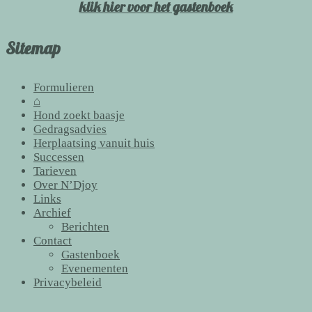
klik hier voor het gastenboek
Sitemap
Formulieren
⌂
Hond zoekt baasje
Gedragsadvies
Herplaatsing vanuit huis
Successen
Tarieven
Over N’Djoy
Links
Archief
Berichten
Contact
Gastenboek
Evenementen
Privacybeleid