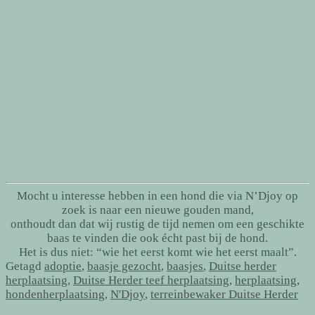
Mocht u interesse hebben in een hond die via N’Djoy op
zoek is naar een nieuwe gouden mand,
onthoudt dan dat wij rustig de tijd nemen om een geschikte
baas te vinden die ook écht past bij de hond.
Het is dus niet: “wie het eerst komt wie het eerst maalt”.
Getagd
adoptie
,
baasje gezocht
,
baasjes
,
Duitse herder
herplaatsing
,
Duitse Herder teef herplaatsing
,
herplaatsing
,
hondenherplaatsing
,
N'Djoy
,
terreinbewaker Duitse Herder