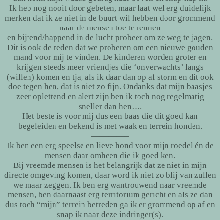
Ik heb nog nooit door gebeten, maar laat wel erg duidelijk
merken dat ik ze niet in de buurt wil hebben door grommend
naar de mensen toe te rennen
en bijtend/happend in de lucht probeer om ze weg te jagen.
Dit is ook de reden dat we proberen om een nieuwe gouden
mand voor mij te vinden. De kinderen worden groter en
krijgen steeds meer vriendjes die ‘onverwachts’ langs
(willen) komen en tja, als ik daar dan op af storm en dit ook
doe tegen hen, dat is niet zo fijn. Ondanks dat mijn baasjes
zeer oplettend en alert zijn ben ik toch nog regelmatig
sneller dan hen….
Het beste is voor mij dus een baas die dit goed kan
begeleiden en bekend is met waak en terrein honden.
————–
Ik ben een erg speelse en lieve hond voor mijn roedel én de
mensen daar omheen die ik goed ken.
Bij vreemde mensen is het belangrijk dat ze niet in mijn
directe omgeving komen, daar word ik niet zo blij van zullen
we maar zeggen. Ik ben erg wantrouwend naar vreemde
mensen, ben daarnaast erg territorium gericht en als ze dan
dus toch “mijn” terrein betreden ga ik er grommend op af en
snap ik naar deze indringer(s).