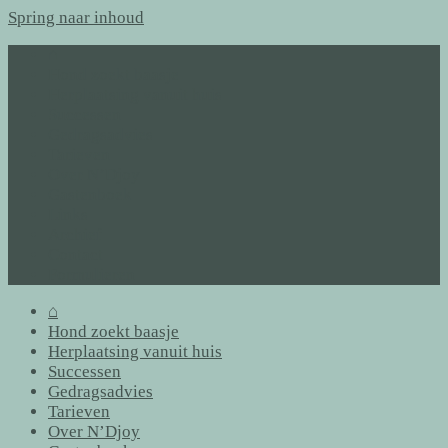
Spring naar inhoud
⌂
Hond zoekt baasje
Herplaatsing vanuit huis
Successen
Gedragsadvies
Tarieven
Over N’Djoy
Gastenboek
Links
Archief
Contact
Formulieren
⌂
Hond zoekt baasje
Herplaatsing vanuit huis
Successen
Gedragsadvies
Tarieven
Over N’Djoy