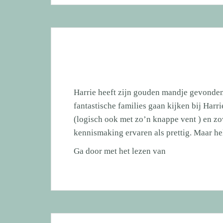
heeft
zijn
gouden
mand
gevonden!
Harrie heeft zijn gouden mandje gevonde
fantastische families gaan kijken bij Harri
(logisch ook met zo’n knappe vent ) en zo
kennismaking ervaren als prettig. Maar h
Kleine
Ga door met het lezen van
Harrie
heeft
een
nieuw
thuis!