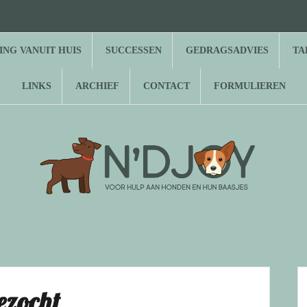
⌂
Hond
Herplaatsing
Successen
Gedragsadvies
Tarieven
Over
Gastenboek
Links
Archief
Contact
Formulieren
zoekt
vanuit
N’Djoy
baasje
huis
NG VANUIT HUIS
SUCCESSEN
GEDRAGSADVIES
TA
LINKS
ARCHIEF
CONTACT
FORMULIEREN
ezocht