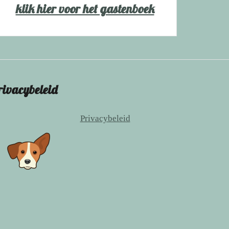
klik hier voor het gastenboek
rivacybeleid
Privacybeleid