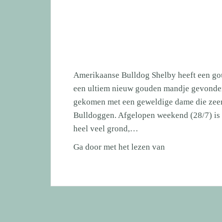
Amerikaanse Bulldog Shelby heeft een go
een ultiem nieuw gouden mandje gevonden 
gekomen met een geweldige dame die zeer
Bulldoggen. Afgelopen weekend (28/7) is 
heel veel grond,…
Amerikaanse
Ga door met het lezen van
Bulldog
Shelby
heeft
een
gouden