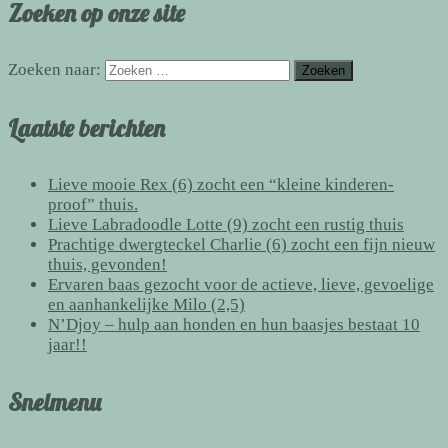
Zoeken op onze site
Zoeken naar:
Laatste berichten
Lieve mooie Rex (6) zocht een “kleine kinderen-
proof” thuis.
Lieve Labradoodle Lotte (9) zocht een rustig thuis
Prachtige dwergteckel Charlie (6) zocht een fijn nieuw
thuis, gevonden!
Ervaren baas gezocht voor de actieve, lieve, gevoelige
en aanhankelijke Milo (2,5)
N’Djoy – hulp aan honden en hun baasjes bestaat 10
jaar!!
Snelmenu