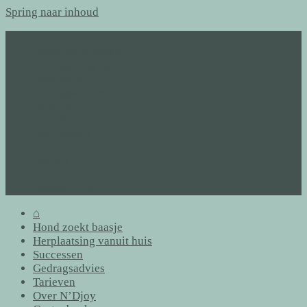
Spring naar inhoud
⌂
Hond zoekt baasje
Herplaatsing vanuit huis
Successen
Gedragsadvies
Tarieven
Over N’Djoy
Gastenboek
Links
Archief
Contact
Formulieren
⌂
Hond zoekt baasje
Herplaatsing vanuit huis
Successen
Gedragsadvies
Tarieven
Over N’Djoy