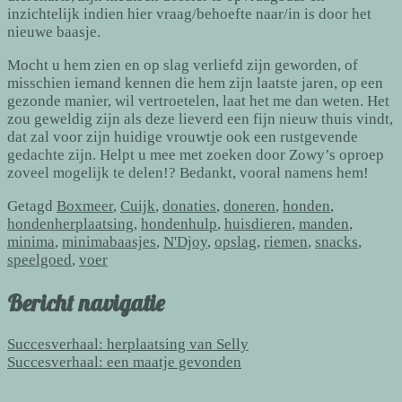
inzichtelijk indien hier vraag/behoefte naar/in is door het
nieuwe baasje.
Mocht u hem zien en op slag verliefd zijn geworden, of
misschien iemand kennen die hem zijn laatste jaren, op een
gezonde manier, wil vertroetelen, laat het me dan weten. Het
zou geweldig zijn als deze lieverd een fijn nieuw thuis vindt,
dat zal voor zijn huidige vrouwtje ook een rustgevende
gedachte zijn. Helpt u mee met zoeken door Zowy’s oproep
zoveel mogelijk te delen!? Bedankt, vooral namens hem!
Getagd
Boxmeer
,
Cuijk
,
donaties
,
doneren
,
honden
,
hondenherplaatsing
,
hondenhulp
,
huisdieren
,
manden
,
minima
,
minimabaasjes
,
N'Djoy
,
opslag
,
riemen
,
snacks
,
speelgoed
,
voer
Bericht navigatie
Succesverhaal: herplaatsing van Selly
Succesverhaal: een maatje gevonden