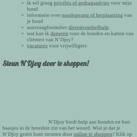
ik wil graag
privéles of gedragsadvies
voor mijn
hond
informatie over
noodopvang of herplaatsing
van
je hond
aanvraagformulier
dierenvoedselhulp
wat kan ik
doneren
voor de honden en katten van
cliënten van N’Djoy?
vacatures
voor vrijwilligers
Steun N’Djoy door te shoppen!
N’Djoy biedt hulp aan honden en hun
baasjes in de breedste zin van het woord. Wist je dat je
N’Djoy gratis kunt steunen door
online te shoppen
? Klik op