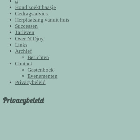
⌂
Hond zoekt baasje
Gedragsadvies
Herplaatsing vanuit huis
Successen
Tarieven
Over N’Djoy
Links
Archief
Berichten
Contact
Gastenboek
Evenementen
Privacybeleid
Privacybeleid