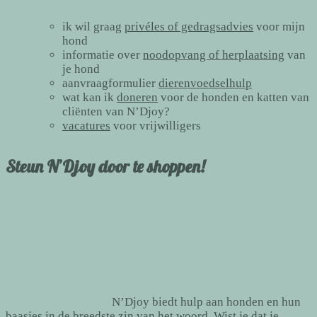
ik wil graag
privéles of gedragsadvies
voor mijn
hond
informatie over
noodopvang of herplaatsing
van
je hond
aanvraagformulier
dierenvoedselhulp
wat kan ik
doneren
voor de honden en katten van
cliënten van N’Djoy?
vacatures
voor vrijwilligers
Steun N’Djoy door te shoppen!
N’Djoy biedt hulp aan honden en hun
baasjes in de breedste zin van het woord. Wist je dat je