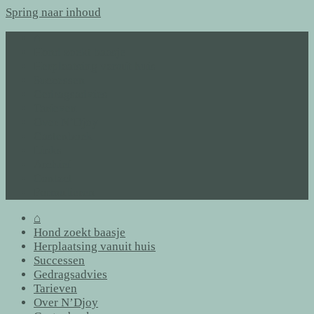
Spring naar inhoud
⌂
Hond zoekt baasje
Herplaatsing vanuit huis
Successen
Gedragsadvies
Tarieven
Over N’Djoy
Gastenboek
Links
Archief
Contact
Formulieren
⌂
Hond zoekt baasje
Herplaatsing vanuit huis
Successen
Gedragsadvies
Tarieven
Over N’Djoy