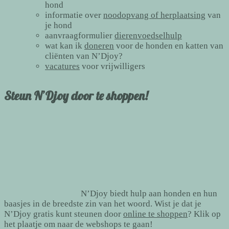
hond
informatie over
noodopvang of herplaatsing
van
je hond
aanvraagformulier
dierenvoedselhulp
wat kan ik
doneren
voor de honden en katten van
cliënten van N’Djoy?
vacatures
voor vrijwilligers
Steun N’Djoy door te shoppen!
N’Djoy biedt hulp aan honden en hun
baasjes in de breedste zin van het woord. Wist je dat je
N’Djoy gratis kunt steunen door
online te shoppen
? Klik op
het plaatje om naar de webshops te gaan!