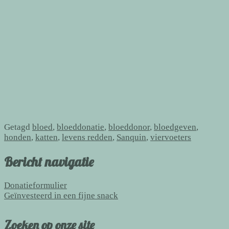
Getagd
bloed
,
bloeddonatie
,
bloeddonor
,
bloedgeven
,
honden
,
katten
,
levens redden
,
Sanquin
,
viervoeters
Bericht navigatie
Donatieformulier
Geïnvesteerd in een fijne snack
Zoeken op onze site