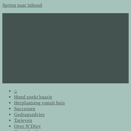
Spring naar inhoud
⌂
Hond zoekt baasje
Herplaatsing vanuit huis
Successen
Gedragsadvies
Tarieven
Over N’Djoy
Gastenboek
Links
Archief
Contact
Formulieren
⌂
Hond zoekt baasje
Herplaatsing vanuit huis
Successen
Gedragsadvies
Tarieven
Over N’Djoy