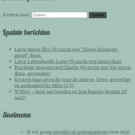
Zoeken naar:
Laatste berichten
Lieve mooie Rex (6) zocht een “kleine kinderen-
proof” thuis.
Lieve Labradoodle Lotte (9) zocht een rustig thuis
Prachtige dwergteckel Charlie (6) zocht een fijn nieuw
thuis, gevonden!
Ervaren baas gezocht voor de actieve, lieve, gevoelige
en aanhankelijke Milo (2,5)
N’Djoy – hulp aan honden en hun baasjes bestaat 10
jaar!!
Snelmenu
ik wil graag
privéles of gedragsadvies
voor mijn