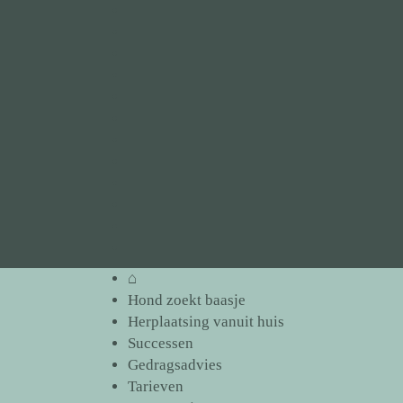
Spring
⌂
naar
Hond
inhoud
zoekt
Herplaatsing
baasje
vanuit
Successen
huis
Gedragsadvies
Tarieven
Over
N’Djoy
Gastenboek
Links
Archief
Contact
Formulieren
⌂
Hond zoekt baasje
Herplaatsing vanuit huis
Successen
Gedragsadvies
Tarieven