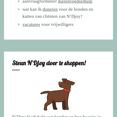
aanvraagformulier
dierenvoedselhulp
wat kan ik
doneren
voor de honden en
katten van cliënten van N’Djoy?
vacatures
voor vrijwilligers
Steun N’Djoy door te shoppen!
N’Djoy biedt hulp aan honden en hun baasjes in