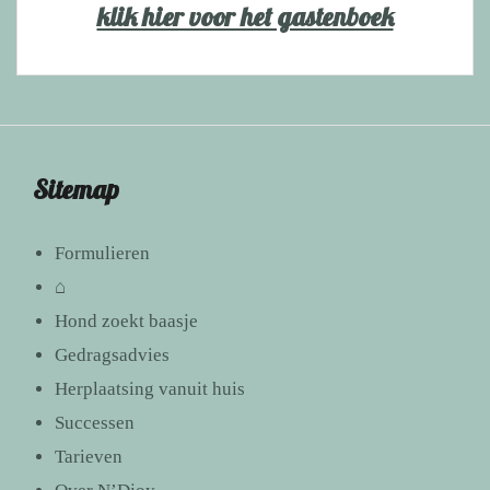
klik hier voor het gastenboek
Sitemap
Formulieren
⌂
Hond zoekt baasje
Gedragsadvies
Herplaatsing vanuit huis
Successen
Tarieven