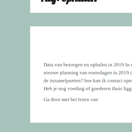
Data van bezorgen en ophalen in 2019 In d
nieuwe planning van routedagen in 2019 d
de inzamelpunten? hoe kan ik contact opn
Heb je nog voeding of goederen thuis li
Data
Ga door met het lezen van
van
bezorgen
en
ophalen