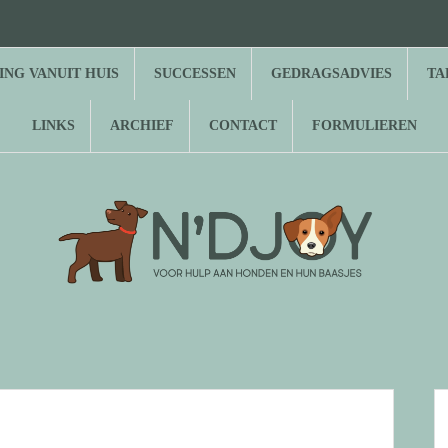
⌂
Hond
Herplaatsing
Successen
Gedragsadvies
Tarieven
Over
Gastenboek
Links
Archief
Contact
Formulieren
zoekt
vanuit
N’Djoy
baasje
huis
NG VANUIT HUIS
SUCCESSEN
GEDRAGSADVIES
TA
LINKS
ARCHIEF
CONTACT
FORMULIEREN