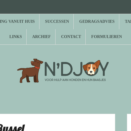
⌂
Hond
Herplaatsing
Successen
Gedragsadvies
Tarieven
Over
Gastenboek
Links
Archief
Contact
Formulieren
zoekt
vanuit
N’Djoy
baasje
huis
NG VANUIT HUIS
SUCCESSEN
GEDRAGSADVIES
TA
LINKS
ARCHIEF
CONTACT
FORMULIEREN
Russel