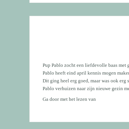
toch
thuis
bij
zijn
eigen
baasje!
Pup Pablo zocht een liefdevolle baas m
Pablo heeft eind april kennis mogen make
Dit ging heel erg goed, maar was ook erg
Pablo verhuizen naar zijn nieuwe gezin m
Pup
Ga door met het lezen van
Pablo
zocht
een