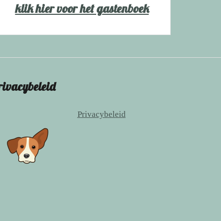
klik hier voor het gastenboek
rivacybeleid
Privacybeleid