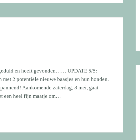
et geduld en heeft gevonden…… UPDATE 5/5:
n met 2 potentiële nieuwe baasjes en hun honden.
 spannend! Aankomende zaterdag, 8 mei, gaat
et een heel fijn maatje om…