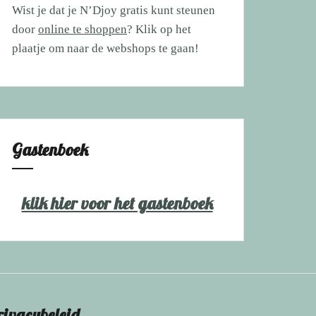
Wist je dat je N’Djoy gratis kunt steunen
door
online te shoppen
? Klik op het
plaatje om naar de webshops te gaan!
Gastenboek
klik hier voor het gastenboek
rivacybeleid