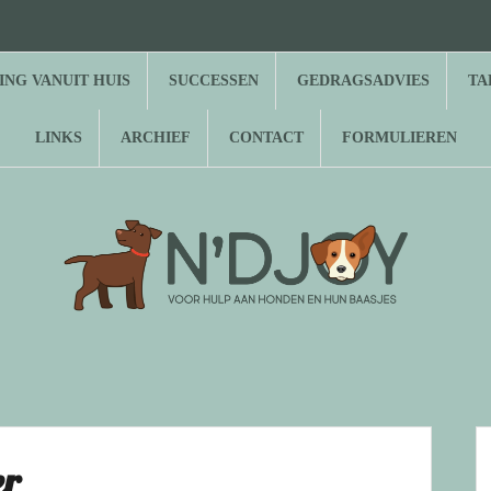
⌂
Hond
Herplaatsing
Successen
Gedragsadvies
Tarieven
Over
Gastenboek
Links
Archief
Contact
Formulieren
zoekt
vanuit
N’Djoy
baasje
huis
NG VANUIT HUIS
SUCCESSEN
GEDRAGSADVIES
TA
LINKS
ARCHIEF
CONTACT
FORMULIEREN
er