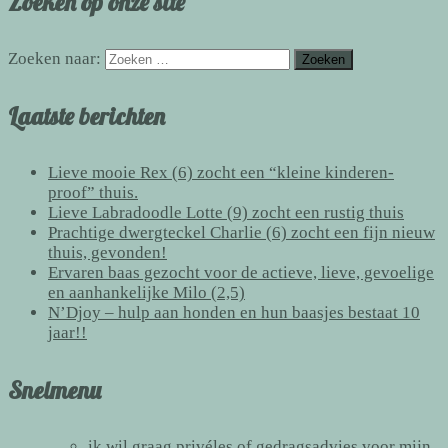
Zoeken op onze site
Zoeken naar:
Laatste berichten
Lieve mooie Rex (6) zocht een “kleine kinderen-
proof” thuis.
Lieve Labradoodle Lotte (9) zocht een rustig thuis
Prachtige dwergteckel Charlie (6) zocht een fijn nieuw
thuis, gevonden!
Ervaren baas gezocht voor de actieve, lieve, gevoelige
en aanhankelijke Milo (2,5)
N’Djoy – hulp aan honden en hun baasjes bestaat 10
jaar!!
Snelmenu
ik wil graag
privéles of gedragsadvies
voor mijn