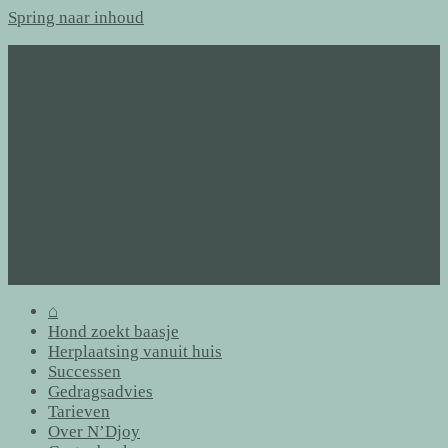
Spring naar inhoud
⌂
Hond zoekt baasje
Herplaatsing vanuit huis
Successen
Gedragsadvies
Tarieven
Over N’Djoy
Gastenboek
Links
Archief
Contact
Formulieren
⌂
Hond zoekt baasje
Herplaatsing vanuit huis
Successen
Gedragsadvies
Tarieven
Over N’Djoy