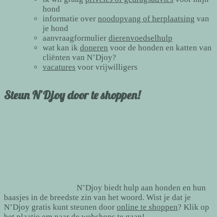
hond
informatie over
noodopvang of herplaatsing
van
je hond
aanvraagformulier
dierenvoedselhulp
wat kan ik
doneren
voor de honden en katten van
cliënten van N’Djoy?
vacatures
voor vrijwilligers
Steun N’Djoy door te shoppen!
N’Djoy biedt hulp aan honden en hun
baasjes in de breedste zin van het woord. Wist je dat je
N’Djoy gratis kunt steunen door
online te shoppen
? Klik op
het plaatje om naar de webshops te gaan!