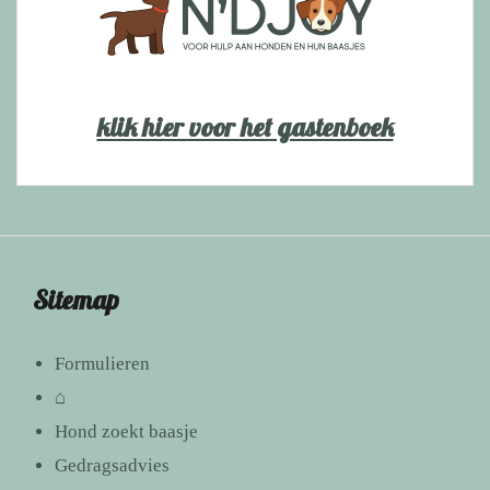
klik hier voor het gastenboek
Sitemap
Formulieren
⌂
Hond zoekt baasje
Gedragsadvies