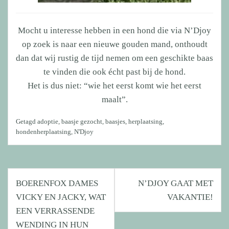
Mocht u interesse hebben in een hond die via N’Djoy
op zoek is naar een nieuwe gouden mand, onthoudt
dan dat wij rustig de tijd nemen om een geschikte baas
te vinden die ook écht past bij de hond.
Het is dus niet: “wie het eerst komt wie het eerst
maalt”.
Getagd
adoptie
,
baasje gezocht
,
baasjes
,
herplaatsing
,
hondenherplaatsing
,
N'Djoy
Bericht
BOERENFOX DAMES
N’DJOY GAAT MET
navigatie
VICKY EN JACKY, WAT
VAKANTIE!
EEN VERRASSENDE
WENDING IN HUN