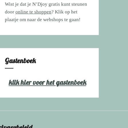
Wist je dat je N’Djoy gratis kunt steunen
door
online te shoppen
? Klik op het
plaatje om naar de webshops te gaan!
Gastenboek
klik hier voor het gastenboek
rivacybeleid