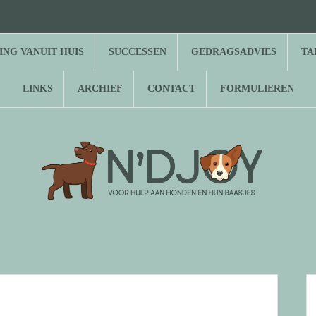
⌂
Hond
Herplaatsing
Successen
Gedragsadvies
Tarieven
Over
Gastenboek
Links
Archief
Contact
Formulieren
zoekt
vanuit
N’Djoy
baasje
huis
NG VANUIT HUIS
SUCCESSEN
GEDRAGSADVIES
TA
LINKS
ARCHIEF
CONTACT
FORMULIEREN