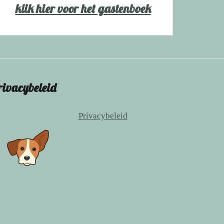
klik hier voor het gastenboek
rivacybeleid
Privacybeleid