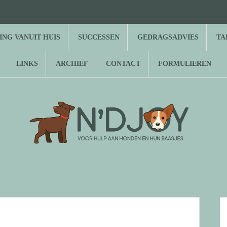
⌂
Hond
Herplaatsing
Successen
Gedragsadvies
Tarieven
Over
Gastenboek
Links
Archief
Contact
Formulieren
zoekt
vanuit
N’Djoy
baasje
huis
NG VANUIT HUIS
SUCCESSEN
GEDRAGSADVIES
TA
LINKS
ARCHIEF
CONTACT
FORMULIEREN