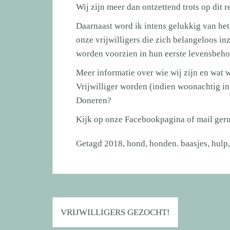
Wij zijn meer dan ontzettend trots op dit r
Daarnaast word ik intens gelukkig van het f
onze vrijwilligers die zich belangeloos i
worden voorzien in hun eerste levensbeho
Meer informatie over wie wij zijn en wat 
Vrijwilliger worden (indien woonachtig in
Doneren?
Kijk op onze
Facebookpagina
of mail ger
Getagd
2018
,
hond
,
honden. baasjes
,
hulp
Bericht
VRIJWILLIGERS GEZOCHT!
navigatie