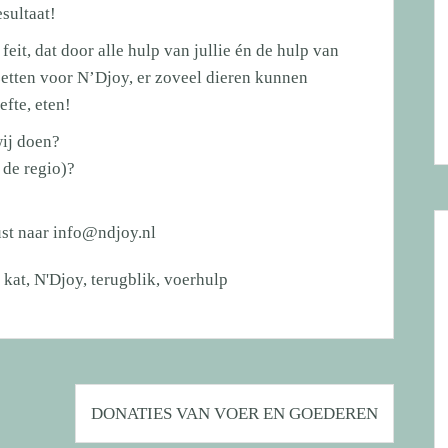
esultaat!
eit, dat door alle hulp van jullie én de hulp van
nzetten voor N’Djoy, er zoveel dieren kunnen
efte, eten!
wij doen?
 de regio)?
ust naar
info@ndjoy.nl
,
kat
,
N'Djoy
,
terugblik
,
voerhulp
DONATIES VAN VOER EN GOEDEREN