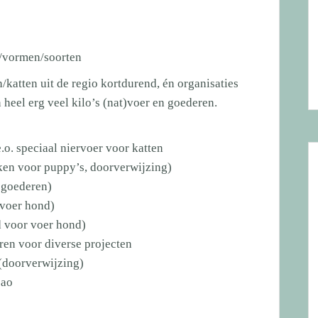
n/vormen/soorten
atten uit de regio kortdurend, én organisaties
heel erg veel kilo’s (nat)voer en goederen.
.o.
speciaal niervoer voor katten
ken voor puppy’s, doorverwijzing)
 goederen)
tvoer hond)
 voor voer hond)
ren voor diverse projecten
 (doorverwijzing)
çao