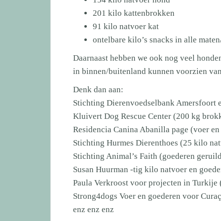
201 kilo kattenbrokken
91 kilo natvoer kat
ontelbare kilo’s snacks in alle mate
Daarnaast hebben we ook nog veel honden/k
in binnen/buitenland kunnen voorzien van 
Denk dan aan:
Stichting Dierenvoedselbank Amersfoort e
Kluivert Dog Rescue Center (200 kg brok
Residencia Canina Abanilla page
(voer en
Stichting Hurmes Dierenthoes
(25 kilo na
Stichting Animal’s Faith
(goederen geruild
Susan Huurman
-tig kilo natvoer en goede
Paula Verkroost
voor projecten in Turkije
Strong4dogs
Voer en goederen voor Cura
enz enz enz