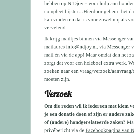
hebben op N’Djoy – voor hulp aan honden 
compleet bijster…Hierdoor gebeurt het dat 
kan vinden en dat is voor zowel mij als vo
vervelend.
Ik krijg mailtjes binnen via Messenger va
mailadres info@ndjoy.nl, via Messenger v
mail én via de app! Maar omdat dan het za
zorgt dat voor een heleboel extra werk. W
zoeken naar een vraag/verzoek/aanvraag/do
moeten zijn.
Verzoek
Om die reden wil ik iedereen met klem ve
je een donatie doen of zijn er andere zak
of (andere) hondgerelateerde zaken?
Mai
privébericht via de
Facebookpagina van 