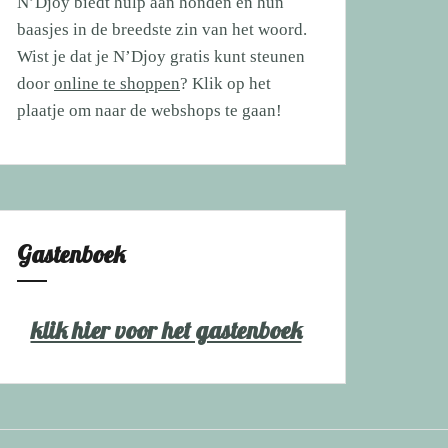
N’Djoy biedt hulp aan honden en hun
baasjes in de breedste zin van het woord.
Wist je dat je N’Djoy gratis kunt steunen
door
online te shoppen
? Klik op het
plaatje om naar de webshops te gaan!
Gastenboek
klik hier voor het gastenboek