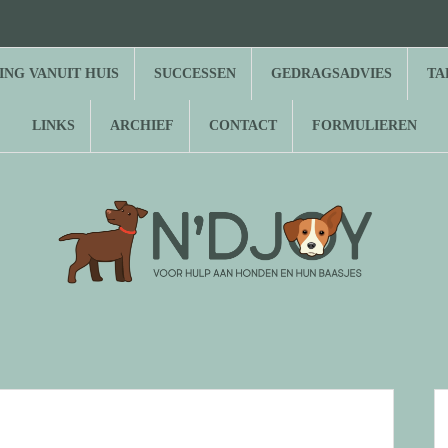
⌂
Hond
Herplaatsing
Successen
Gedragsadvies
Tarieven
Over
Gastenboek
Links
Archief
Contact
Formulieren
zoekt
vanuit
N’Djoy
baasje
huis
NG VANUIT HUIS
SUCCESSEN
GEDRAGSADVIES
TA
LINKS
ARCHIEF
CONTACT
FORMULIEREN