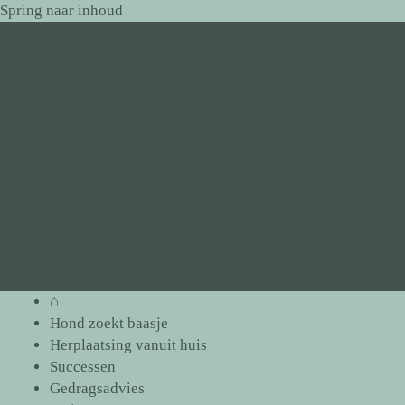
Spring naar inhoud
⌂
Hond zoekt baasje
Herplaatsing vanuit huis
Successen
Gedragsadvies
Tarieven
Over N’Djoy
Gastenboek
Links
Archief
Contact
Formulieren
⌂
Hond zoekt baasje
Herplaatsing vanuit huis
Successen
Gedragsadvies