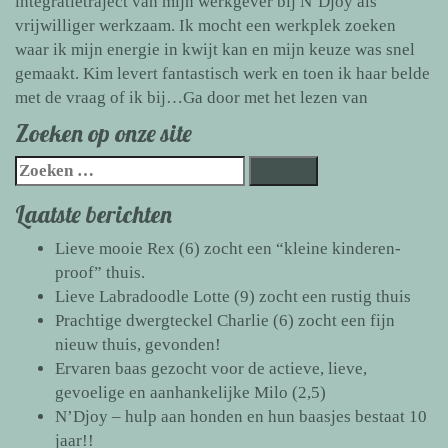
integratietraject van mijn werkgever bij N’Djoy als
vrijwilliger werkzaam. Ik mocht een werkplek zoeken
waar ik mijn energie in kwijt kan en mijn keuze was snel
gemaakt. Kim levert fantastisch werk en toen ik haar belde
Even
met de vraag of ik bij…
Ga door met het lezen van
voorstelle
Zoeken op onze site
N’Djoy-
Zoeken
vrijwilliger
naar:
Wim
Laatste berichten
Plant
Lieve mooie Rex (6) zocht een “kleine kinderen-
proof” thuis.
Lieve Labradoodle Lotte (9) zocht een rustig thuis
Prachtige dwergteckel Charlie (6) zocht een fijn
nieuw thuis, gevonden!
Ervaren baas gezocht voor de actieve, lieve,
gevoelige en aanhankelijke Milo (2,5)
N’Djoy – hulp aan honden en hun baasjes bestaat 10
jaar!!