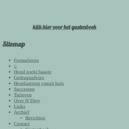
klik hier voor het gastenboek
Sitemap
Formulieren
⌂
Hond zoekt baasje
Gedragsadvies
Herplaatsing vanuit huis
Successen
Tarieven
Over N’Djoy
Links
Archief
Berichten
Contact