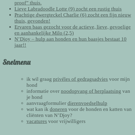
proof” thuis.
Lieve Labradoodle Lotte (9) zocht een rustig thuis
Prachtige dwergteckel Charlie (6) zocht een fijn nieuw
thuis, gevonden!
Ervaren baas gezocht voor de actieve, lieve, gevoelige
en aanhankelijke Milo (2,5)
N’Djoy – hulp aan honden en hun baasjes bestaat 10
jaar!!
Snelmenu
ik wil graag
privéles of gedragsadvies
voor mijn
hond
informatie over
noodopvang of herplaatsing
van
je hond
aanvraagformulier
dierenvoedselhulp
wat kan ik
doneren
voor de honden en katten van
cliënten van N’Djoy?
vacatures
voor vrijwilligers