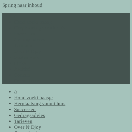
Spring naar inhoud
⌂
Hond zoekt baasje
Herplaatsing vanuit huis
Successen
Gedragsadvies
Tarieven
Over N’Djoy
Gastenboek
Links
Archief
Contact
Formulieren
⌂
Hond zoekt baasje
Herplaatsing vanuit huis
Successen
Gedragsadvies
Tarieven
Over N’Djoy