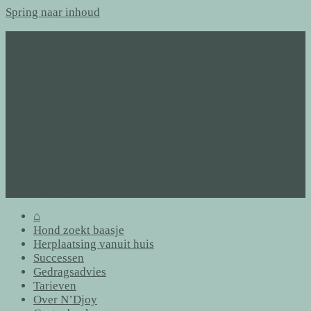
Spring naar inhoud
⌂
Hond zoekt baasje
Herplaatsing vanuit huis
Successen
Gedragsadvies
Tarieven
Over N’Djoy
Gastenboek
Links
Archief
Contact
Formulieren
⌂
Hond zoekt baasje
Herplaatsing vanuit huis
Successen
Gedragsadvies
Tarieven
Over N’Djoy