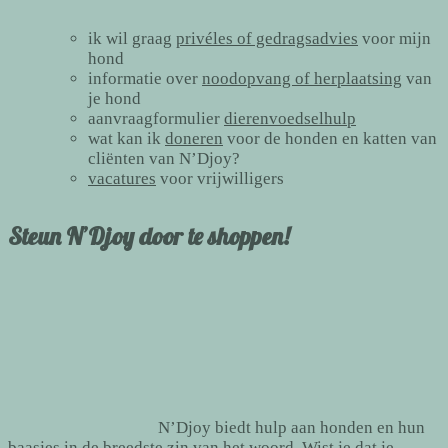
ik wil graag
privéles of gedragsadvies
voor mijn
hond
informatie over
noodopvang of herplaatsing
van
je hond
aanvraagformulier
dierenvoedselhulp
wat kan ik
doneren
voor de honden en katten van
cliënten van N’Djoy?
vacatures
voor vrijwilligers
Steun N’Djoy door te shoppen!
N’Djoy biedt hulp aan honden en hun
baasjes in de breedste zin van het woord. Wist je dat je