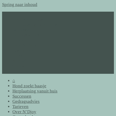
Spring naar inhoud
⌂
Hond zoekt baasje
Herplaatsing vanuit huis
Successen
Gedragsadvies
Tarieven
Over N’Djoy
Gastenboek
Links
Archief
Contact
Formulieren
⌂
Hond zoekt baasje
Herplaatsing vanuit huis
Successen
Gedragsadvies
Tarieven
Over N’Djoy