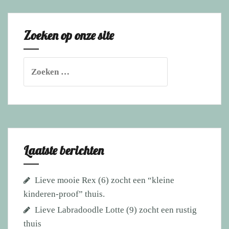
is
verhuisd
Zoeken op onze site
naar
iemand
met
Zoeken
veel
naar:
kennis
en
kunde
van
dit
Laatste berichten
ras.
Lieve mooie Rex (6) zocht een “kleine
kinderen-proof” thuis.
Lieve Labradoodle Lotte (9) zocht een rustig
thuis