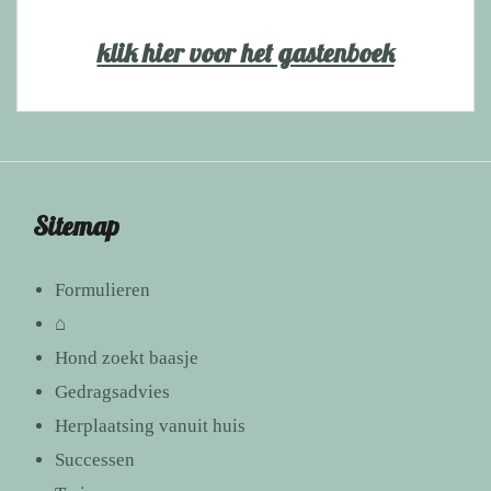
klik hier voor het gastenboek
Sitemap
Formulieren
⌂
Hond zoekt baasje
Gedragsadvies
Herplaatsing vanuit huis
Successen