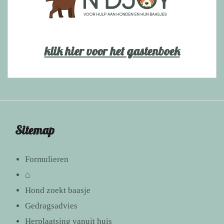
klik hier voor het gastenboek
Sitemap
Formulieren
⌂
Hond zoekt baasje
Gedragsadvies
Herplaatsing vanuit huis