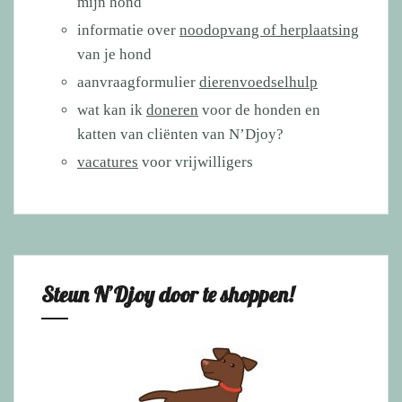
mijn hond
informatie over
noodopvang of herplaatsing
van je hond
aanvraagformulier
dierenvoedselhulp
wat kan ik
doneren
voor de honden en
katten van cliënten van N’Djoy?
vacatures
voor vrijwilligers
Steun N’Djoy door te shoppen!