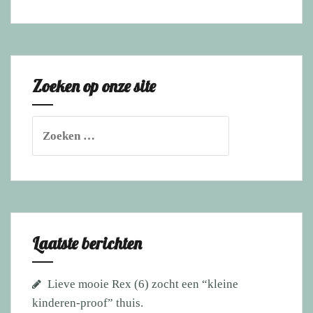
oorlog
getraumatiseerde
Doodee
(4)
Zoeken op onze site
vond
haar
gouden
Zoeken
mand!
naar:
Laatste berichten
Lieve mooie Rex (6) zocht een “kleine
kinderen-proof” thuis.