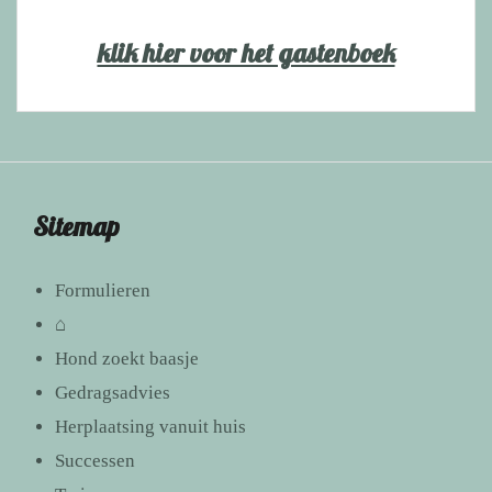
klik hier voor het gastenboek
Sitemap
Formulieren
⌂
Hond zoekt baasje
Gedragsadvies
Herplaatsing vanuit huis
Successen