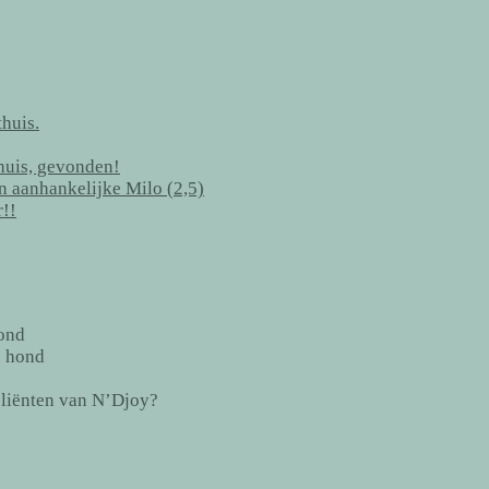
huis.
thuis, gevonden!
en aanhankelijke Milo (2,5)
r!!
ond
e hond
cliënten van N’Djoy?