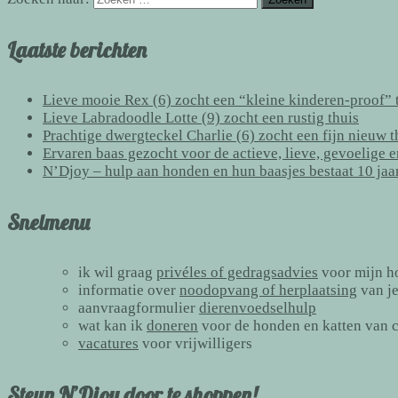
Laatste berichten
Lieve mooie Rex (6) zocht een “kleine kinderen-proof” t
Lieve Labradoodle Lotte (9) zocht een rustig thuis
Prachtige dwergteckel Charlie (6) zocht een fijn nieuw 
Ervaren baas gezocht voor de actieve, lieve, gevoelige 
N’Djoy – hulp aan honden en hun baasjes bestaat 10 jaa
Snelmenu
ik wil graag
privéles of gedragsadvies
voor mijn h
informatie over
noodopvang of herplaatsing
van j
aanvraagformulier
dierenvoedselhulp
wat kan ik
doneren
voor de honden en katten van 
vacatures
voor vrijwilligers
Steun N’Djoy door te shoppen!