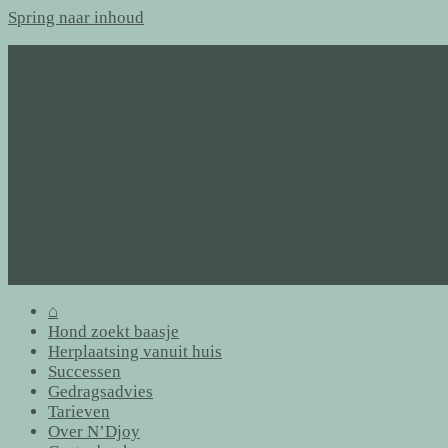
Spring naar inhoud
⌂
Hond zoekt baasje
Herplaatsing vanuit huis
Successen
Gedragsadvies
Tarieven
Over N’Djoy
Gastenboek
Links
Archief
Contact
Formulieren
⌂
Hond zoekt baasje
Herplaatsing vanuit huis
Successen
Gedragsadvies
Tarieven
Over N’Djoy