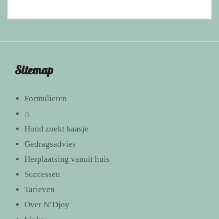
Sitemap
Formulieren
⌂
Hond zoekt baasje
Gedragsadvies
Herplaatsing vanuit huis
Successen
Tarieven
Over N’Djoy