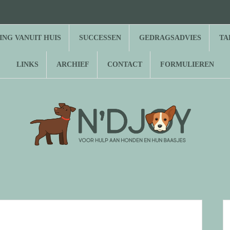
⌂
Hond
Herplaatsing
Successen
Gedragsadvies
Tarieven
Over
Gastenboek
Links
Archief
Contact
Formulieren
zoekt
vanuit
N’Djoy
baasje
huis
NG VANUIT HUIS
SUCCESSEN
GEDRAGSADVIES
TA
LINKS
ARCHIEF
CONTACT
FORMULIEREN