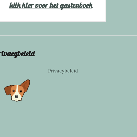
klik hier voor het gastenboek
rivacybeleid
Privacybeleid