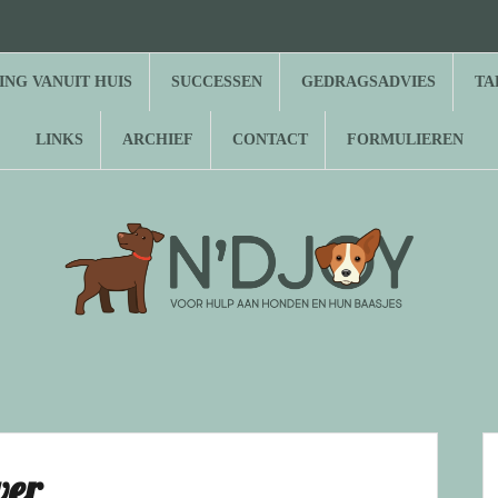
⌂
Hond
Herplaatsing
Successen
Gedragsadvies
Tarieven
Over
Gastenboek
Links
Archief
Contact
Formulieren
zoekt
vanuit
N’Djoy
baasje
huis
NG VANUIT HUIS
SUCCESSEN
GEDRAGSADVIES
TA
LINKS
ARCHIEF
CONTACT
FORMULIEREN
ver