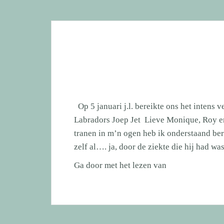
jaarlijks
zwemfestijn
N’Djoy
i.s.m.
hondenzwemvij
Ut
Poeleke!
Op 5 januari j.l. bereikte ons het intens 
Labradors Joep Jet Lieve Monique, Roy e
tranen in m’n ogen heb ik onderstaand beri
zelf al…. ja, door de ziekte die hij had 
Zeer
Ga door met het lezen van
verdrietig
nieuws,
Joep
van