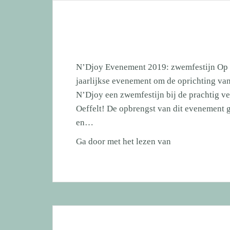
VIDEOIMPRESS
N’Djoy Evenement 2019: zwemfestijn Op zo
jaarlijkse evenement om de oprichting va
N’Djoy een zwemfestijn bij de prachtig 
Oeffelt! De opbrengst van dit evenement 
en…
N’Djoy
Ga door met het lezen van
Evenement
2019:
zwemfestijn