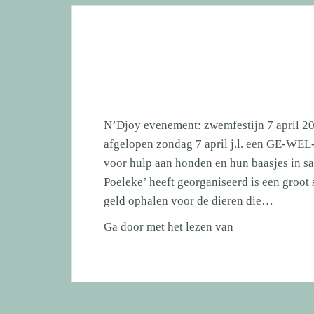
“Ut
Poeleke”
is
overleden
N’Djoy evenement: zwemfestijn 7 apri
afgelopen zondag 7 april j.l. een GE-WE
voor hulp aan honden en hun baasjes in
Poeleke’ heeft georganiseerd is een groot
geld ophalen voor de dieren die…
N’Djoy
Ga door met het lezen van
evenement
2019
[OPBRENGST
EN