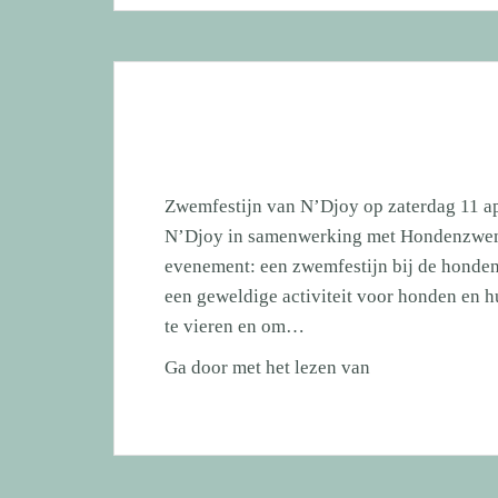
aan
honden
en
hun
baasjes
bestaat
10
Zwemfestijn van N’Djoy op zaterdag 11 apr
jaar!!
N’Djoy in samenwerking met Hondenzwemvi
evenement: een zwemfestijn bij de honden
een geweldige activiteit voor honden en 
te vieren en om…
Zwemfestijn
Ga door met het lezen van
N’Djoy
zaterdag
11
april