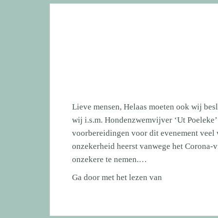
a.s.
Lieve mensen, Helaas moeten ook wij besl
wij i.s.m. Hondenzwemvijver ‘Ut Poeleke’ 
voorbereidingen voor dit evenement veel 
onzekerheid heerst vanwege het Corona-vir
onzekere te nemen.…
AFGELAST!!
Ga door met het lezen van
11
april
a.s.