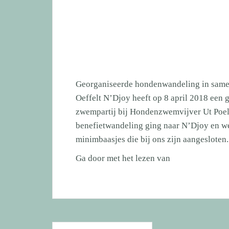
Georganiseerde hondenwandeling in sam
Oeffelt N’Djoy heeft op 8 april 2018 een
zwempartij bij Hondenzwemvijver Ut Poele
benefietwandeling ging naar N’Djoy en we
minimbaasjes die bij ons zijn aangeslote
Georganiseerde
Ga door met het lezen van
hondenwandeli
in
samenwerking
met
Hondenzwemvij