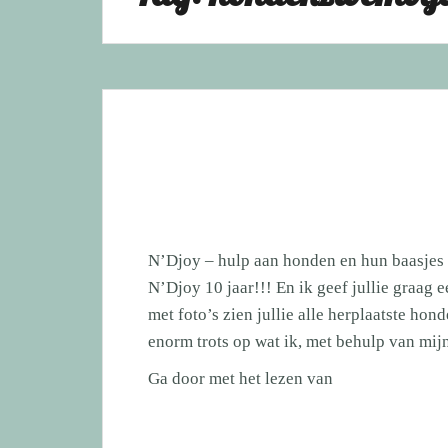
N’Djoy – hulp aan honden en hun baasjes 
N’Djoy 10 jaar!!! En ik geef jullie graag e
met foto’s zien jullie alle herplaatste ho
enorm trots op wat ik, met behulp van mi
N’Djoy
Ga door met het lezen van
–
hulp