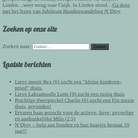
Linden…weer terug naar Cuijk. In Linden stond…
Ga door
met het lezen van
Jubileum Hondenwandeling N’Djoy
Zoeken op onze site
Zoeken naar:
Laatste berichten
Lieve mooie Rex (6) zocht een “kleine kinderen-
proof” thuis.
Lieve Labradoodle Lotte (9) zocht een rustig thuis
Prachtige dwergteckel Charlie (6) zocht een fijn nieuw
thuis, gevonden!
Ervaren baas gezocht voor de actieve, lieve, gevoelige
en aanhankelijke Milo (2,5)
N’Djoy – hulp aan honden en hun baasjes bestaat 10
jaar!!