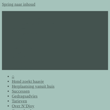
Spring naar inhoud
⌂
Hond zoekt baasje
Herplaatsing vanuit huis
Successen
Gedragsadvies
Tarieven
Over N’Djoy
Gastenboek
Links
Archief
Contact
Formulieren
⌂
Hond zoekt baasje
Herplaatsing vanuit huis
Successen
Gedragsadvies
Tarieven
Over N’Djoy