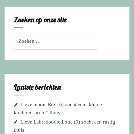
heel
lang
Zoeken op onze site
en
vond
zijn
Zoeken
gouden
naar:
mand!
Zo
verdiend!
Laatste berichten
Lieve mooie Rex (6) zocht een “kleine
kinderen-proof” thuis.
Lieve Labradoodle Lotte (9) zocht een rustig
thuis