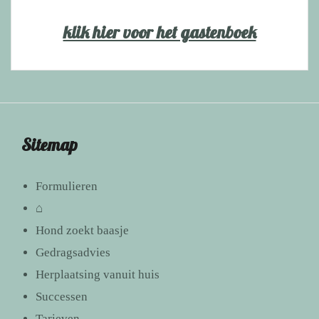
klik hier voor het gastenboek
Sitemap
Formulieren
⌂
Hond zoekt baasje
Gedragsadvies
Herplaatsing vanuit huis
Successen
Tarieven