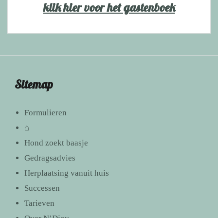
klik hier voor het gastenboek
Sitemap
Formulieren
⌂
Hond zoekt baasje
Gedragsadvies
Herplaatsing vanuit huis
Successen
Tarieven