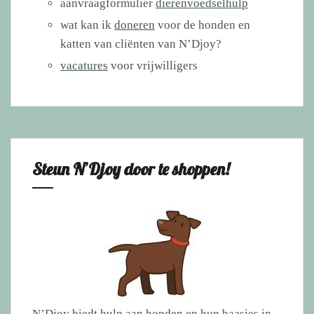
aanvraagformulier
dierenvoedselhulp
wat kan ik
doneren
voor de honden en
katten van cliënten van N’Djoy?
vacatures
voor vrijwilligers
Steun N’Djoy door te shoppen!
N’Djoy biedt hulp aan honden en hun baasjes in