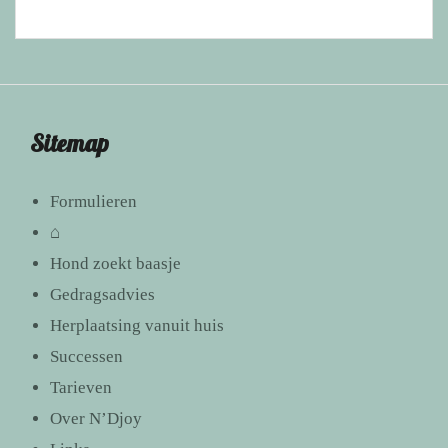
Sitemap
Formulieren
⌂
Hond zoekt baasje
Gedragsadvies
Herplaatsing vanuit huis
Successen
Tarieven
Over N’Djoy