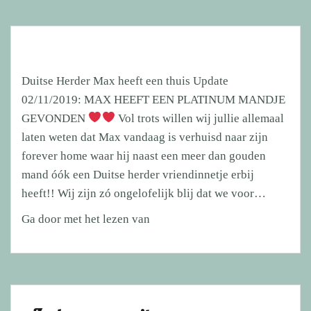
Duitse Herder Max heeft een thuis Update
02/11/2019: MAX HEEFT EEN PLATINUM MANDJE
GEVONDEN
Vol trots willen wij jullie allemaal
laten weten dat Max vandaag is verhuisd naar zijn
forever home waar hij naast een meer dan gouden
mand óók een Duitse herder vriendinnetje erbij
heeft!! Wij zijn zó ongelofelijk blij dat we voor…
Duitse
Ga door met het lezen van
Herder
Max
heeft
een