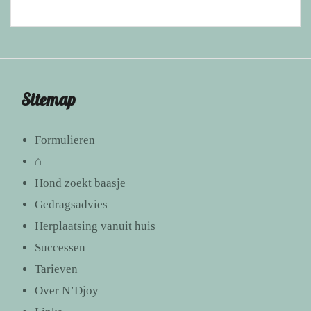
Sitemap
Formulieren
⌂
Hond zoekt baasje
Gedragsadvies
Herplaatsing vanuit huis
Successen
Tarieven
Over N’Djoy