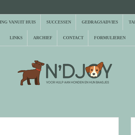
⌂
Hond
Herplaatsing
Successen
Gedragsadvies
Tarieven
Over
Gastenboek
Links
Archief
Contact
Formulieren
zoekt
vanuit
N’Djoy
baasje
huis
NG VANUIT HUIS
SUCCESSEN
GEDRAGSADVIES
TA
LINKS
ARCHIEF
CONTACT
FORMULIEREN