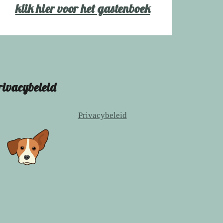
klik hier voor het gastenboek
rivacybeleid
Privacybeleid