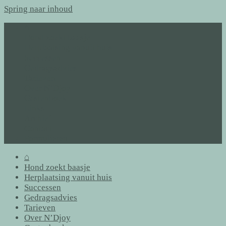
Spring naar inhoud
⌂
Hond zoekt baasje
Herplaatsing vanuit huis
Successen
Gedragsadvies
Tarieven
Over N’Djoy
Gastenboek
Links
Archief
Contact
Formulieren
⌂
Hond zoekt baasje
Herplaatsing vanuit huis
Successen
Gedragsadvies
Tarieven
Over N’Djoy