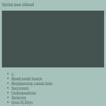
Spring naar inhoud
⌂
Hond zoekt baasje
Herplaatsing vanuit huis
Successen
Gedragsadvies
Tarieven
Over N’Djoy
Gastenboek
Links
Archief
Contact
Formulieren
⌂
Hond zoekt baasje
Herplaatsing vanuit huis
Successen
Gedragsadvies
Tarieven
Over N’Djoy