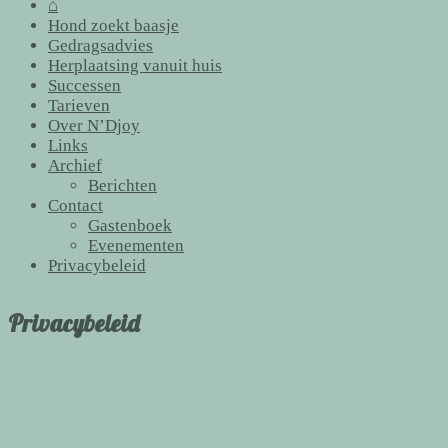
⌂
Hond zoekt baasje
Gedragsadvies
Herplaatsing vanuit huis
Successen
Tarieven
Over N’Djoy
Links
Archief
Berichten
Contact
Gastenboek
Evenementen
Privacybeleid
Privacybeleid