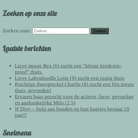
Zoeken op onze site
Zoeken naar:
Laatste berichten
Lieve mooie Rex (6) zocht een “kleine kinderen-
proof” thuis.
Lieve Labradoodle Lotte (9) zocht een rustig thuis
Prachtige dwergteckel Charlie (6) zocht een fijn nieuw
thuis, gevonden!
Ervaren baas gezocht voor de actieve, lieve, gevoelige
en aanhankelijke Milo (2,5)
N’Djoy – hulp aan honden en hun baasjes bestaat 10
jaar!!
Snelmenu