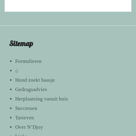
Sitemap
Formulieren
⌂
Hond zoekt baasje
Gedragsadvies
Herplaatsing vanuit huis
Successen
Tarieven
Over N’Djoy