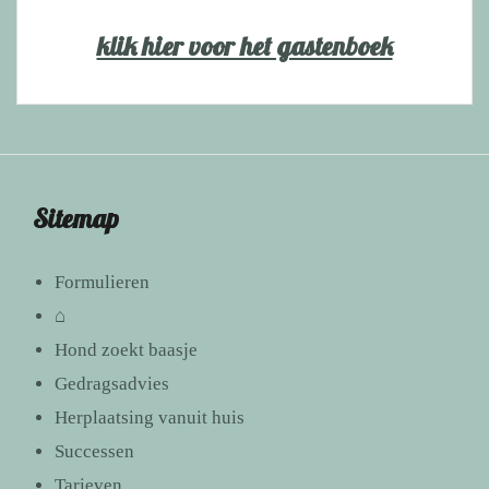
klik hier voor het gastenboek
Sitemap
Formulieren
⌂
Hond zoekt baasje
Gedragsadvies
Herplaatsing vanuit huis
Successen
Tarieven