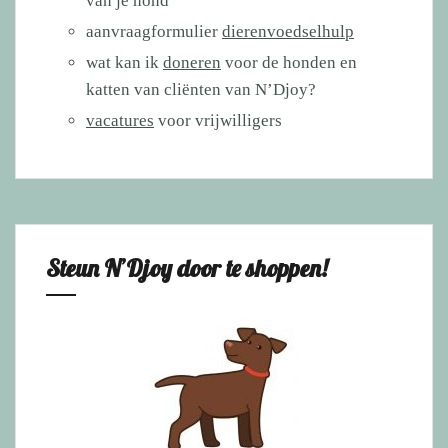
van je hond
aanvraagformulier
dierenvoedselhulp
wat kan ik
doneren
voor de honden en
katten van cliënten van N’Djoy?
vacatures
voor vrijwilligers
Steun N’Djoy door te shoppen!