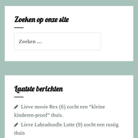
van
Stafford
Zoeken op onze site
Bailey!
Zoeken
naar:
Laatste berichten
Lieve mooie Rex (6) zocht een “kleine
kinderen-proof” thuis.
Lieve Labradoodle Lotte (9) zocht een rustig
thuis