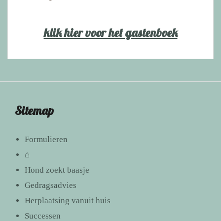
klik hier voor het gastenboek
Sitemap
Formulieren
⌂
Hond zoekt baasje
Gedragsadvies
Herplaatsing vanuit huis
Successen