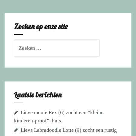
Diego
hebben
een
Zoeken op onze site
thuis!
Zoeken
naar:
Laatste berichten
Lieve mooie Rex (6) zocht een “kleine
kinderen-proof” thuis.
Lieve Labradoodle Lotte (9) zocht een rustig